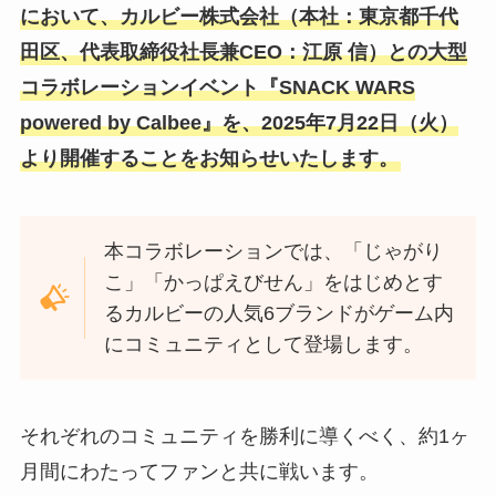
において、カルビー株式会社（本社：東京都千代
⽥区、代表取締役社⻑兼CEO：江原 信）との⼤型
コラボレーションイベント『SNACK WARS
powered by Calbee』を、2025年7⽉22⽇（⽕）
より開催することをお知らせいたします。
本コラボレーションでは、「じゃがり
こ」「かっぱえびせん」をはじめとす
るカルビーの⼈気6ブランドがゲーム内
にコミュニティとして登場します。
それぞれのコミュニティを勝利に導くべく、約1ヶ
⽉間にわたってファンと共に戦います。