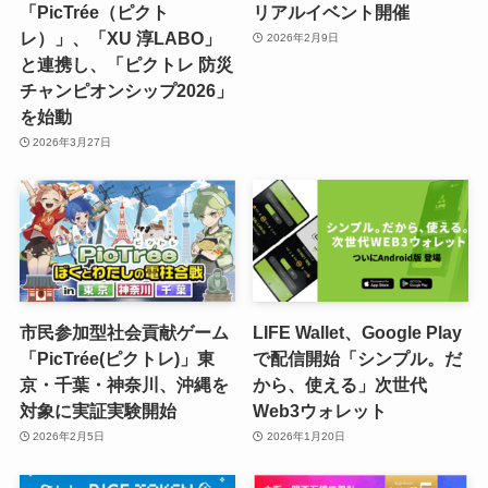
「PicTrée（ピクト
リアルイベント開催
レ）」、「XU 淳LABO」
2026年2月9日
と連携し、「ピクトレ 防災
チャンピオンシップ2026」
を始動
2026年3月27日
市民参加型社会貢献ゲーム
LIFE Wallet、Google Play
「PicTrée(ピクトレ)」東
で配信開始「シンプル。だ
京・千葉・神奈川、沖縄を
から、使える」次世代
対象に実証実験開始
Web3ウォレット
2026年2月5日
2026年1月20日