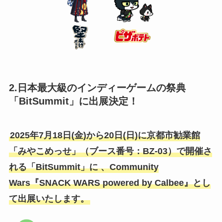
2.⽇本最⼤級のインディーゲームの祭典
「BitSummit」に出展決定！
2025年7⽉18⽇(⾦)から20⽇(⽇)に京都市勧業館
「みやこめっせ」（ブース番号：BZ-03）で開催さ
れる「BitSummit」に 、Community
Wars『SNACK WARS powered by Calbee』とし
て出展いたします。