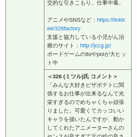
交的な引きこもり。仕事中毒。
アニメやSNSなど：
https://linktr.
ee/326factory
⽀援と協⼒している⼩児がん治
療のサイト：
http://jccg.jp/
ボードゲームのitoやpoiが⼤ヒッ
ト中
＜326 (ミツル)⽒ コメント＞
「みんな⼤好きピザポテトに関
係するお仕事が出来るなんて光
栄すぎるのでめちゃくちゃ頑張
りました。可愛くてカッコいい
キャラを描いたんですが、動か
してくれたアニメーターさんの
センスが良すぎて元の絵の良さ