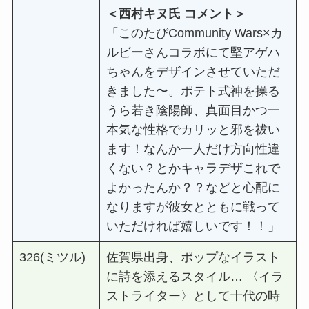
＜⻄村キヌ⽒ コメント＞
「このたびCommunity Wars×カ
ルビーさんコラボにて堅アゲハ
ちゃんをデザインさせていただ
きました〜。ポテト式神を操る
うら若き陰陽師、真⾯⽬かつ⼀
本気な性格でカリッと邪を祓い
ます！なんか⼀⼈だけ⽅向性違
くない？とかキャラデザこれで
よかったんか？？などと⼼配に
なりますが彼⼥とともに戦って
いただければ嬉しいです！！」
326(ミツル)
佐賀県出⾝、ポップなイラスト
に詩を添えるスタイル… 〈イラ
ストライター〉として⼗代の時