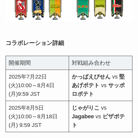
コラボレーション詳細
開催期間
対戦組み合わせ
2025年7⽉22⽇
かっぱえびせん
vs
堅
(⽕)10:00～8⽉4⽇
あげポテト
vs
サッポ
(⽉)9:59 JST
ロポテト
2025年8⽉5⽇
じゃがりこ
vs
(⽕)10:00～8⽉18⽇
Jagabee
vs
ピザポテ
(⽉) 9:59 JST
ト