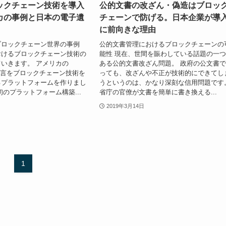
ックチェーン技術を導入
公的文書の改ざん・偽造はブロッ
カの事例と日本の電子遺
チェーンで防げる。日本企業が導
に前向きな理由
ブロックチェーン世界の事例
公的文書管理におけるブロックチェーンの
おけるブロックチェーン技術の
能性 現在、世間を賑わしている話題の一
いきます。 アメリカの
ある公的文書改ざん問題。 政府の公文書
は、遺言をブロックチェーン技術を
っても、改ざんや不正が技術的にできてし
るプラットフォームを作りまし
うというのは、かなり深刻な信用問題です
初のプラットフォーム構築...
省庁の官僚が文書を簡単に書き換える...
2019年3月14日
1