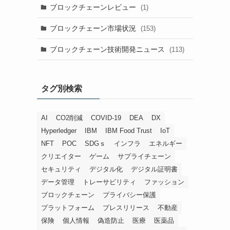
ブロックチェーンレビュー
(1)
ブロックチェーン市場状況
(153)
ブロックチェーン技術開発ニュース
(113)
タグ別検索
AI
CO2削減
COVID-19
DEA
DX
Hyperledger
IBM
IBM Food Trust
IoT
NFT
POC
SDGｓ
インフラ
エネルギー
クリエイター
ゲーム
サプライチェーン
セキュリティ
デジタル化
デジタル証明書
データ管理
トレーサビリティ
ファッション
ブロックチェーン
プライバシー保護
プラットフォーム
プレスリリース
不動産
保険
個人情報
偽造防止
医療
医薬品