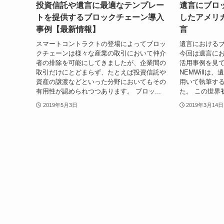
投資信託や遺言に最適なテンプレー
遺言にブロ
トを提供するブロックチェーン導入
したアメリ
事例【最新情報】
言
スマートコントラクトの登場によってブロッ
遺言における
クチェーンは様々な産業の取引において仲介
今回は遺言に
者の排除を可能にしてきましたが、企業間の
活用事例を見て
取引だけにとどまらず、たとえば投資信託や
NEMWill
資産の譲渡などといった分野においてもその
用いて執筆す
有用性が認められつつあります。 ブロッ...
た。 この世界
2019年5月3日
2019年3月14日