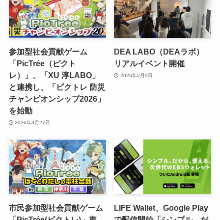
参加型社会貢献ゲーム
DEA LABO（DEAラボ）
「PicTrée（ピクト
リアルイベント開催
レ）」、「XU 淳LABO」
2026年2月9日
と連携し、「ピクトレ 防災
チャンピオンシップ2026」
を始動
2026年3月27日
市民参加型社会貢献ゲーム
LIFE Wallet、Google Play
「PicTrée(ピクトレ)」東
で配信開始「シンプル。だ