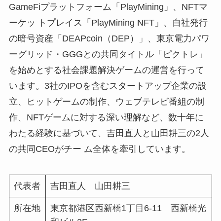
GameFiプラットフォーム「PlayMining」、NFTマ
ーケッ トプレイス「PlayMining NFT」、⾃社発⾏
の暗号資産「DEAPcoin（DEP）」、東京電⼒パワ
ーグリッド・GGGとの共同タイトル「ピクトレ」
を始めとする社会課題解決ゲームの運営を⾏って
います。3社のIPOを含むスタートアップ企業の設
⽴、ヒットゲームの制作、ウェブテレビ番組の制
作、NFTゲームに対する深い理解など、数⼗年に
わたる経験に基づいて、吉⽥直⼈と⼭⽥耕三の2⼈
の共同CEOがチー ム全体を牽引しています。
代表者
吉田直人 山田耕三
所在地
東京都港区西新橋1丁目6-11 西新橋光