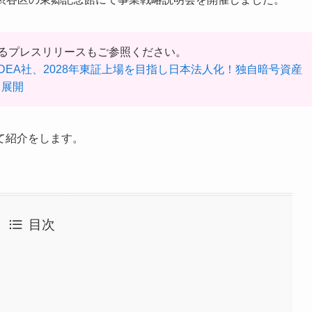
るプレスリリースもご参照ください。
EA社、2028年東証上場を⽬指し⽇本法⼈化！独⾃暗号資産
と展開
て紹介をします。
目次