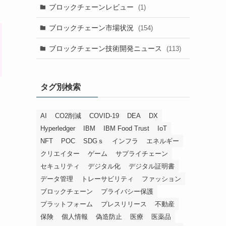
ブロックチェーンレビュー
(1)
ブロックチェーン市場状況
(154)
ブロックチェーン技術開発ニュース
(113)
タグ別検索
AI
CO2削減
COVID-19
DEA
DX
Hyperledger
IBM
IBM Food Trust
IoT
NFT
POC
SDGｓ
インフラ
エネルギー
クリエイター
ゲーム
サプライチェーン
セキュリティ
デジタル化
デジタル証明書
データ管理
トレーサビリティ
ファッション
ブロックチェーン
プライバシー保護
プラットフォーム
プレスリリース
不動産
保険
個人情報
偽造防止
医療
医薬品