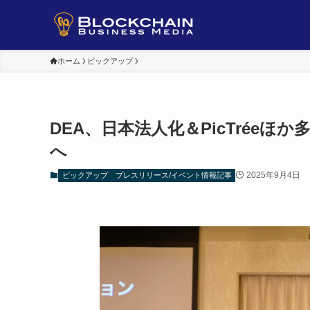
ホーム
ピックアップ
DEA、日本法人化＆PicTréeほ
へ
2025年9月4日
ピックアップ
プレスリリース/イベント情報記事