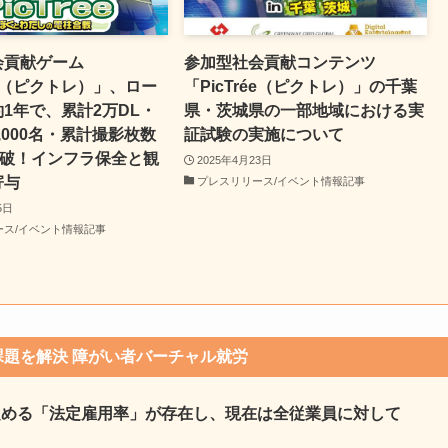
会貢献ゲーム
参加型社会貢献コンテンツ
rée（ピクトレ）」、ロー
「PicTrée（ピクトレ）」の千葉
1年で、累計2万DL・
県・茨城県の一部地域における実
,000名・累計撮影枚数
証試験の実施について
突破！インフラ保全と観
2025年4月23日
寄与
プレスリリース/イベント情報記事
5日
ース/イベント情報記事
題を解決 障がい者バーチャル就労
定める「法定雇用率」が存在し、現在は全従業員に対して