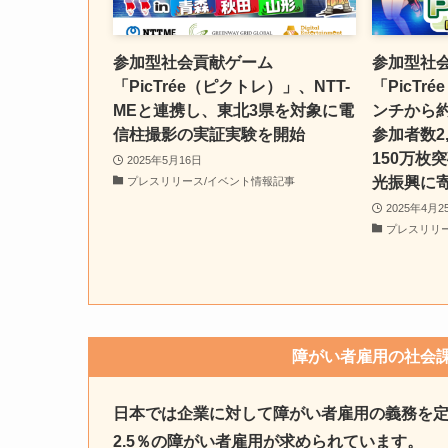
参加型社会貢献ゲーム
参加型社
「PicTrée（ピクトレ）」、NTT-
「PicT
MEと連携し、東北3県を対象に電
ンチから約
信柱撮影の実証実験を開始
参加者数2
150万枚
2025年5月16日
光振興に
プレスリリース/イベント情報記事
2025年4月2
プレスリリ
障がい者雇用の社会課
日本では企業に対して障がい者雇用の義務を
2.5％の障がい者雇用が求められています。