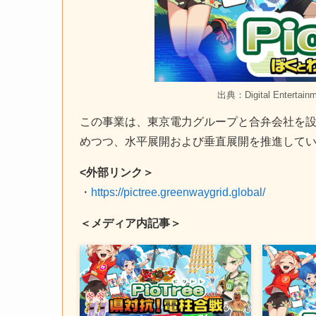
出典：Digital Enterta
この事業は、東京電力グループと合弁会社を
めつつ、水平展開および垂直展開を推進して
<外部リンク＞
・
https://pictree.greenwaygrid.global/
＜メディア内記事＞