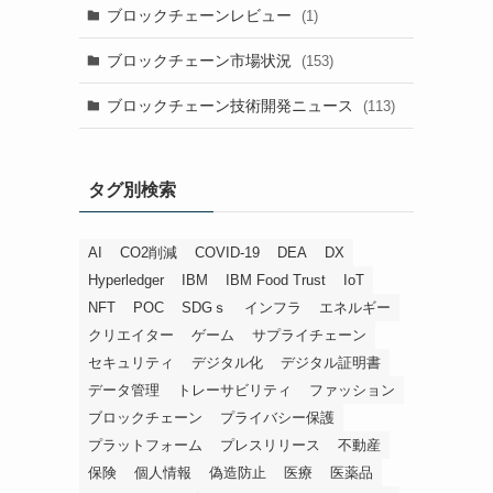
ブロックチェーンレビュー
(1)
も
ブロックチェーン市場状況
(153)
ブロックチェーン技術開発ニュース
(113)
タグ別検索
AI
CO2削減
COVID-19
DEA
DX
Hyperledger
IBM
IBM Food Trust
IoT
NFT
POC
SDGｓ
インフラ
エネルギー
クリエイター
ゲーム
サプライチェーン
セキュリティ
デジタル化
デジタル証明書
データ管理
トレーサビリティ
ファッション
ブロックチェーン
プライバシー保護
プラットフォーム
プレスリリース
不動産
保険
個人情報
偽造防止
医療
医薬品