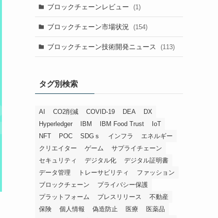
ブロックチェーンレビュー
(1)
ブロックチェーン市場状況
(154)
ブロックチェーン技術開発ニュース
(113)
タグ別検索
AI
CO2削減
COVID-19
DEA
DX
Hyperledger
IBM
IBM Food Trust
IoT
NFT
POC
SDGｓ
インフラ
エネルギー
クリエイター
ゲーム
サプライチェーン
セキュリティ
デジタル化
デジタル証明書
データ管理
トレーサビリティ
ファッション
ブロックチェーン
プライバシー保護
プラットフォーム
プレスリリース
不動産
保険
個人情報
偽造防止
医療
医薬品