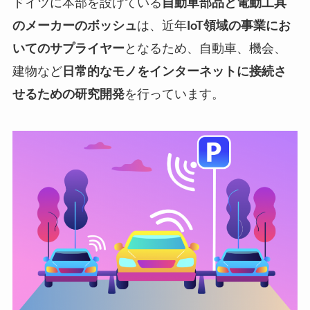
ドイツに本部を設けている
自動車部品と電動工具
のメーカーのボッシュ
は、近年
IoT領域の事業にお
いてのサプライヤー
となるため、自動車、機会、
建物など
日常的なモノをインターネットに接続さ
せるための研究開発
を行っています。