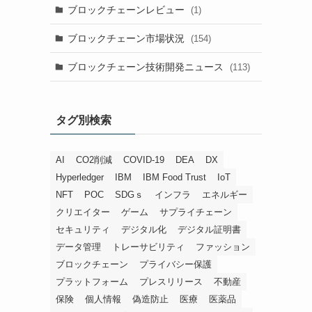
ブロックチェーンレビュー
(1)
ブロックチェーン市場状況
(154)
ブロックチェーン技術開発ニュース
(113)
タグ別検索
AI
CO2削減
COVID-19
DEA
DX
Hyperledger
IBM
IBM Food Trust
IoT
NFT
POC
SDGｓ
インフラ
エネルギー
クリエイター
ゲーム
サプライチェーン
セキュリティ
デジタル化
デジタル証明書
データ管理
トレーサビリティ
ファッション
ブロックチェーン
プライバシー保護
プラットフォーム
プレスリリース
不動産
保険
個人情報
偽造防止
医療
医薬品